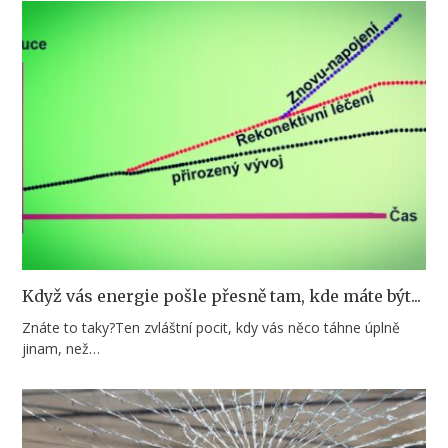
Když vás energie pošle přesně tam, kde máte být...
Znátе to taky?Ten zvláštní pocit, kdy vás něco táhne úplně
jinam, než…