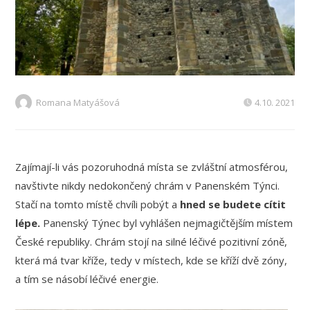
Romana Matyášová
4.10. 2021
Zajímají-li vás pozoruhodná místa se zvláštní atmosférou,
navštivte nikdy nedokončený chrám v Panenském Týnci.
Stačí na tomto místě chvíli pobýt a
hned se budete cítit
lépe.
Panenský Týnec byl vyhlášen nejmagičtějším místem
České republiky. Chrám stojí na silné léčivé pozitivní zóně,
která má tvar kříže, tedy v místech, kde se kříží dvě zóny,
a tím se násobí léčivé energie.