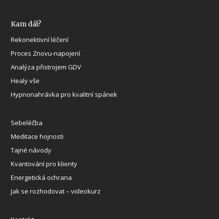
Kam dál?
Rekonektivní léčení
Proces Znovu-napojení
Analýza přistrojem GDV
Healy vše
Hypnonahrávka pro kvalitní spánek
Sebeléčba
Meditace hojnosti
Tajné návody
Kvantování pro klienty
Energetická ochrana
Jak se rozhodovat – videokurz