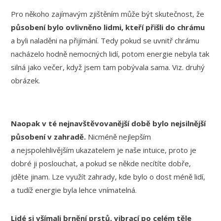
Pro někoho zajímavým zjištěním může být skutečnost, že
působení bylo ovlivněno lidmi, kteří přišli do chrámu
a byli naladěni na přijímání. Tedy pokud se uvnitř chrámu
nacházelo hodně nemocných lidí, potom energie nebyla tak
silná jako večer, když jsem tam pobývala sama. Viz. druhý
obrázek.
Naopak v té nejnavštěvovanější době bylo nejsilnější
působení v zahradě.
Nicméně nejlepším
a nejspolehlivějším ukazatelem je naše intuice, proto je
dobré ji poslouchat, a pokud se někde necítíte dobře,
jděte jinam. Lze využít zahrady, kde bylo o dost méně lidí,
a tudíž energie byla lehce vnímatelná.
Lidé si všímali brnění prstů, vibrací po celém těle