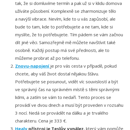
tak, že si domluvíme termín a pak už si v klidu domova
užíváte působení. Komplexně se zharmonizuje tělo
a navýší vibrace. Nevím, kde to u vás zapůsobí, ale
bude to tam, kde to potřebujete a ne tam, kde si
myslíte, že to potřebujete. Tím pádem se vám začnou
dít jiné věci. Samozřejmě mě můžete navštívit také
osobně. Každý postup má své přednosti, ale to
můžeme probrat až po telefonu.
Znovu-napojení
je pro vás cesta v případě, pokud
chcete, aby váš život dostal nějakou šťávu.
Potřebujete se posunout, vidět víc souvislostí a být
ve správný čas na správném místě s těmi správnými
lidmi, a zatím se vám to nedaří. Tento proces se
provádí ve dvou dnech a musí být proveden v rozsahu
3 nocí. Nedá se provádět na dálku a je trvalého
charakteru. Cena je 333 €.
Healy
přístroj je Teslův vynález,
který vám pomůže