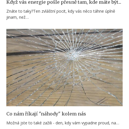
Když vás energie pošle přesně tam, kde máte být...
Znátе to taky?Ten zvláštní pocit, kdy vás něco táhne úplně
jinam, než…
Co nám říkají "náhody" kolem nás
Možná jste to také zažili - den, kdy vám vypadne proud, na…