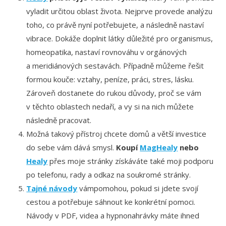
vyladit určitou oblast života. Nejprve provede analýzu
toho, co právě nyní potřebujete, a následně nastaví
vibrace. Dokáže doplnit látky důležité pro organismus,
homeopatika, nastaví rovnováhu v orgánových
a meridiánových sestavách. Případně můžeme řešit
formou kouče: vztahy, peníze, práci, stres, lásku.
Zároveň dostanete do rukou důvody, proč se vám
v těchto oblastech nedaří, a vy si na nich můžete
následně pracovat.
Možná takový přístroj chcete domů a větší investice
do sebe vám dává smysl.
Koupí
MagHealy
nebo
Healy
přes moje stránky získáváte také moji podporu
po telefonu, rady a odkaz na soukromé stránky.
Tajné návody
vámpomohou, pokud si jdete svojí
cestou a potřebuje sáhnout ke konkrétní pomoci.
Návody v PDF, videa a hypnonahrávky máte ihned