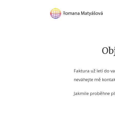
Ob
Faktura už letí do v
neváhejte mě kontak
Jakmile proběhne p