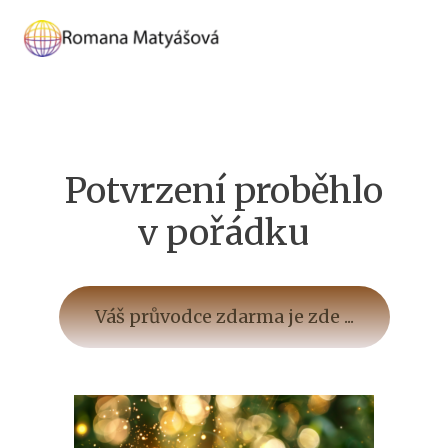
Potvrzení proběhlo
v pořádku
Váš průvodce zdarma je zde ...