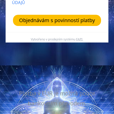
ÚDAJŮ
Objednávám s povinností platby
Vytvořeno v prodejním systému
FAPI
.
Platba v EUR je možná pouze
bankovním převodem.