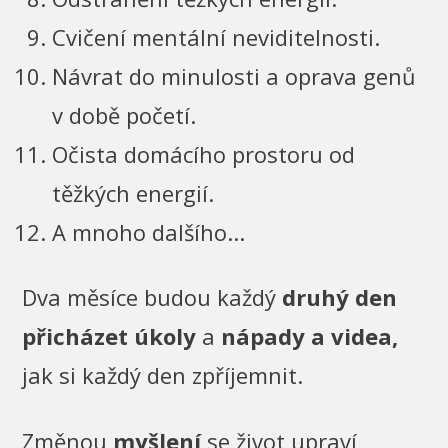
Cvičení mentální neviditelnosti.
Návrat do minulosti a oprava genů
v době početí.
Očista domácího prostoru od
těžkých energií.
A mnoho dalšího...
Dva měsíce budou každý
druhý den
přicházet úkoly
a
nápady a videa,
jak si každý den zpříjemnit.
Změnou
myšlení
se život upraví